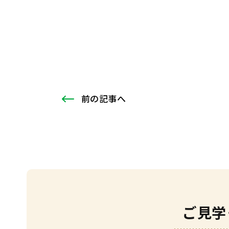
前
の記事
へ
ご見学