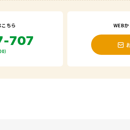
はこちら
WEB
7-707
00）