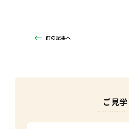
前
の記事
へ
ご見学