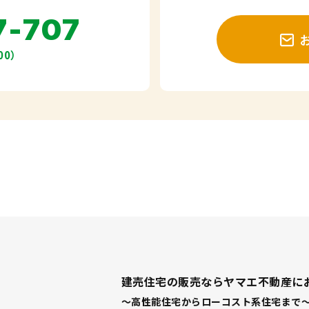
7-707
00）
建売住宅の販売ならヤマエ不動産に
～高性能住宅からローコスト系住宅まで～