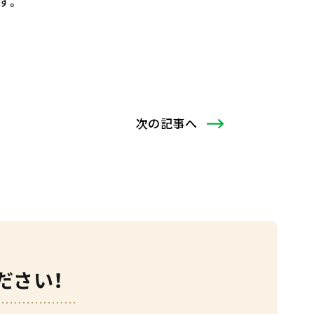
す。
次
の記事
へ
ださい！