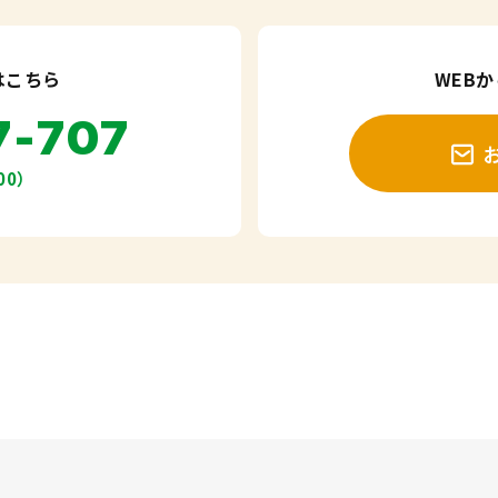
はこちら
WEB
7-707
00）