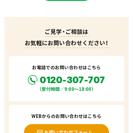
ご見学・ご相談は
お気軽にお問い合わせください！
お電話でのお問い合わせはこちら
0120-307-707
（受付時間／9:00〜18:00）
WEBからのお問い合わせはこちら
お問い合わせフォーム