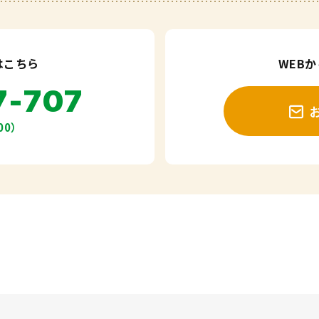
はこちら
WEB
7-707
00）