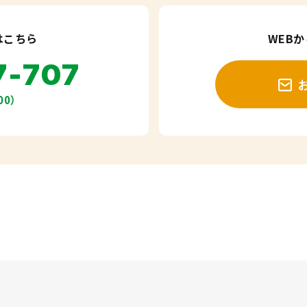
はこちら
WEB
7-707
00）