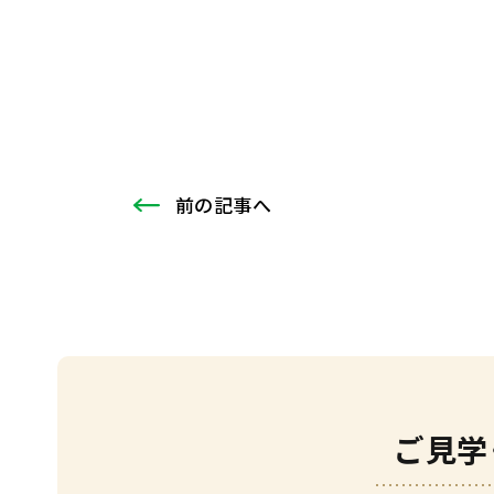
前
の記事
へ
ご見学