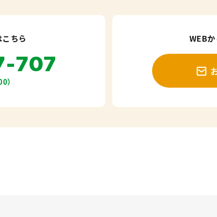
はこちら
WEB
7-707
00）