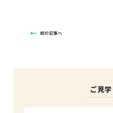
前
の記事
へ
ご見学