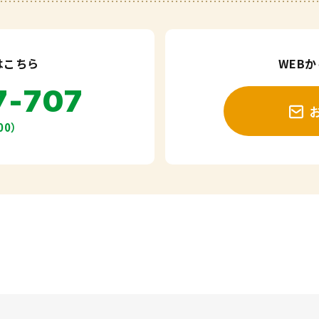
はこちら
WEB
7-707
00）