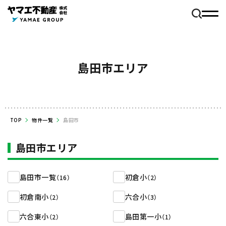
島田市エリア
TOP
物件一覧
島田市
島田市エリア
島田市一覧
初倉小
（16）
（2）
初倉南小
六合小
（2）
（3）
六合東小
島田第一小
（2）
（1）