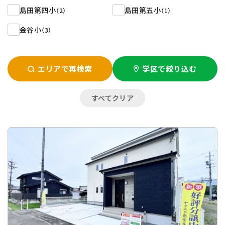
島田第四小
島田第五小
（2）
（1）
金谷小
（3）
エリアで再検索
学区で絞り込む
すべてクリア