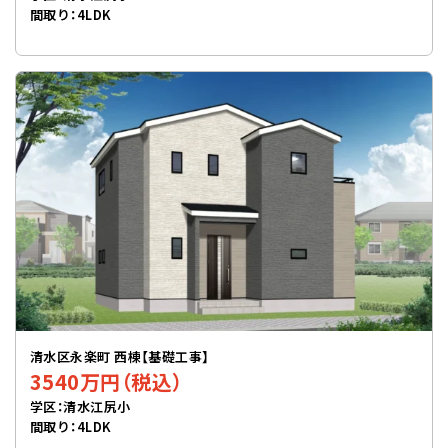
間取り：4LDK
清水区永楽町 西棟【基礎工事】
3540万円（税込）
学区：清水江尻小
間取り：4LDK