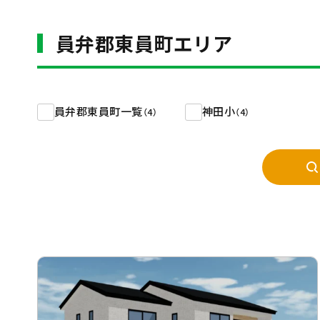
員弁郡東員町エリア
員弁郡東員町一覧
神田小
（4）
（4）