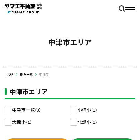
中津市エリア
TOP
物件一覧
中津市
中津市エリア
中津市一覧
小楠小
（3）
（1）
大幡小
北部小
（1）
（1）