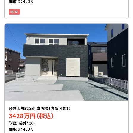
間取り：4LDK
NEW!
袋井市堀越5期 南西棟【内覧可能！】
3428万円（税込）
学区：袋井北小
間取り：4LDK