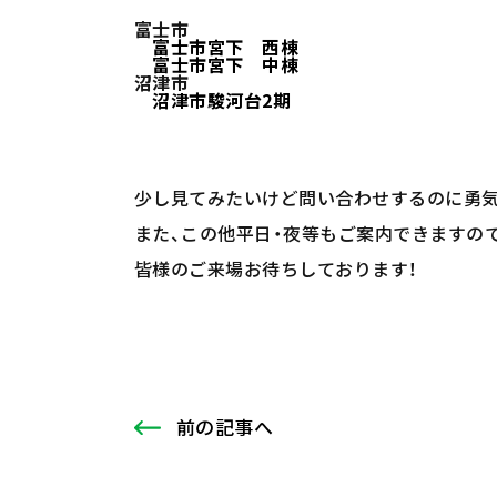
富士市
富士市宮下 西棟
富士市宮下 中棟
沼津市
沼津市駿河台2期
少し見てみたいけど問い合わせするのに勇気
また、この他平日・夜等もご案内できますの
皆様のご来場お待ちしております！
前
の記事
へ