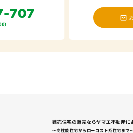
7-707
00）
建売住宅の販売ならヤマエ不動産に
～高性能住宅からローコスト系住宅まで～