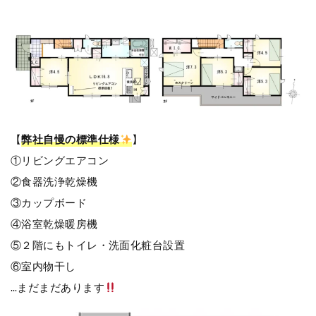
【
弊社自慢の標準仕様
】
①リビングエアコン
②食器洗浄乾燥機
③カップボード
④浴室乾燥暖房機
⑤２階にもトイレ・洗面化粧台設置
⑥室内物干し
…まだまだあります