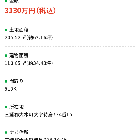
金額
3130万円（税込）
土地面積
205.52㎡（約62.16坪）
建物面積
113.85㎡（約34.43坪）
間取り
5LDK
所在地
三瀦郡大木町大字待島724番15
ナビ住所
三瀦郡大木町侍島724-1付近