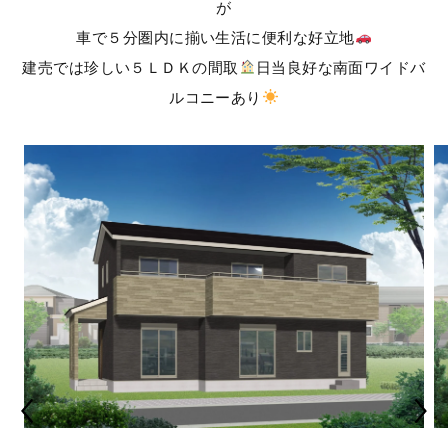
が
車で５分圏内に揃い生活に便利な好立地
建売では珍しい５ＬＤＫの間取
日当良好な南面ワイドバ
ルコニーあり