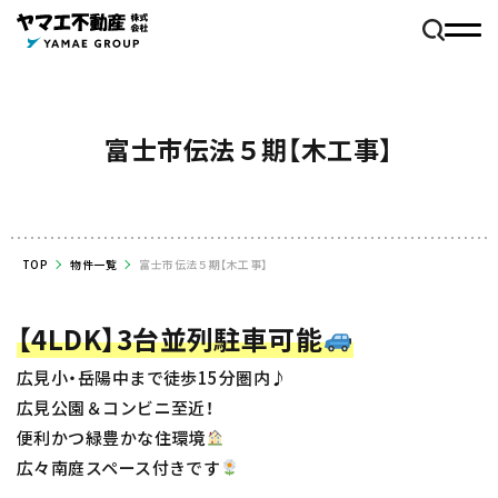
富士市伝法５期【木工事】
TOP
物件一覧
富士市伝法５期【木工事】
【4LDK】3台並列駐車可能
広見小・岳陽中まで徒歩15分圏内♪
広見公園＆コンビニ至近！
便利かつ緑豊かな住環境
広々南庭スペース付きです