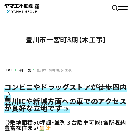
豊川市一宮町3期【木工事】
TOP
物件一覧
豊川市一宮町3期【木工事】
コンビニやドラッグストアが徒歩圏内
♪
豊川ICや新城方面への車でのアクセス
が良好な立地です☺
◎敷地面積50坪超・並列３台駐車可能！各所収納
豊富な住まい