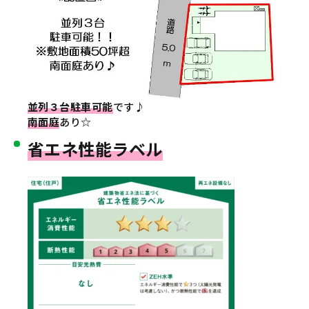
並列３台駐車可能
です♪
南面庭
あり☆
省エネ性能ラベル