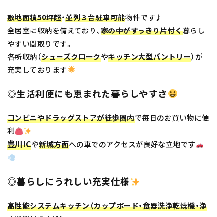
敷地面積50坪超
・
並列
３台駐車可能
物件です♪
全居室に収納を備えており、
家の中がすっきり片付く
暮らし
やすい間取りです。
各所収納（
シューズクローク
や
キッチン大型パントリー
）が
充実しております
◎生活利便にも恵まれた暮らしやすさ
コンビニやドラッグストアが徒歩圏内
で毎日のお買い物に便
利
豊川IC
や
新城方面
への車でのアクセスが良好な立地です
◎暮らしにうれしい充実仕様
高性能システムキッチン
（カップボード・食器洗浄乾燥機・浄