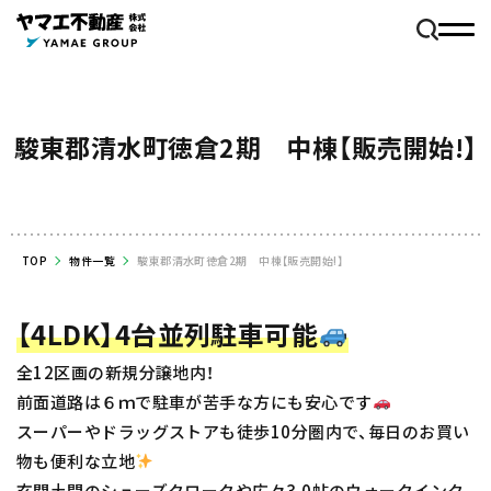
駿東郡清水町徳倉2期 中棟【販売開始!】
TOP
物件一覧
駿東郡清水町徳倉2期 中棟【販売開始!】
【4LDK】4台並列駐車可能
全12区画の新規分譲地内！
前面道路は６ｍで駐車が苦手な方にも安心です
スーパーやドラッグストアも徒歩10分圏内で、毎日のお買い
物も便利な立地
玄関土間のシューズクロークや広々3.0帖のウォークインク