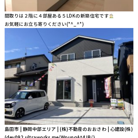
間取りは２階に４部屋ある５LDKの新築住宅です
お気軽にお立ち寄りください(*^_^*)
島田市 | 静岡中部エリア | (株)不動産のおおさわ | 心建設(株)
(dev092.ultraworks.me/WpunqAt4JB/)