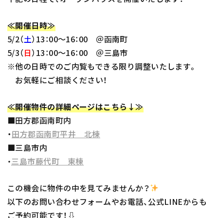
≪開催日時≫
5/2（
土
）13：00～16：00 ＠函南町
5/3（
日
）13：00～16：00 ＠三島市
※他の日時でのご内覧もできる限り調整いたします。
お気軽にご相談ください！
≪開催物件の詳細ページはこちら↓≫
■田方郡函南町内
・
田方郡函南町平井 北棟
■三島市内
三島市藤代町 東棟
・
この機会に物件の中を見てみませんか？
以下のお問い合わせフォームやお電話、公式LINEからも
ご予約可能です！⇩