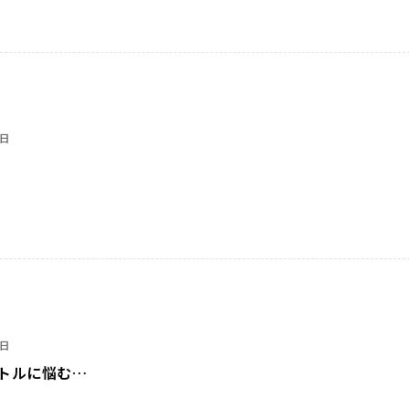
0日
0日
トルに悩む…