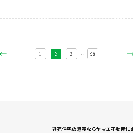
1
2
3
99
…
建売住宅の販売ならヤマエ不動産に